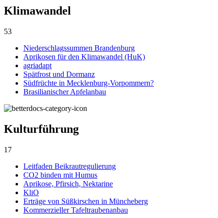
Klimawandel
53
Niederschlagssummen Brandenburg
Aprikosen für den Klimawandel (HuK)
agriadapt
Spätfrost und Dormanz
Südfrüchte in Mecklenburg-Vorpommern?
Brasilianischer Apfelanbau
Kulturführung
17
Leitfaden Beikrautregulierung
CO2 binden mit Humus
Aprikose, Pfirsich, Nektarine
KliO
Erträge von Süßkirschen in Müncheberg
Kommerzieller Tafeltraubenanbau