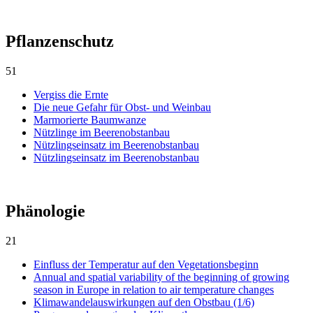
Pflanzenschutz
51
Vergiss die Ernte
Die neue Gefahr für Obst- und Weinbau
Marmorierte Baumwanze
Nützlinge im Beerenobstanbau
Nützlingseinsatz im Beerenobstanbau
Nützlingseinsatz im Beerenobstanbau
Phänologie
21
Einfluss der Temperatur auf den Vegetationsbeginn
Annual and spatial variability of the beginning of growing
season in Europe in relation to air temperature changes
Klimawandelauswirkungen auf den Obstbau (1/6)