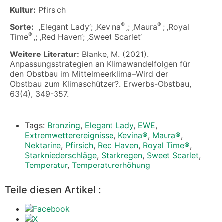
Kultur:
Pfirsich
®
®
Sorte:
‚Elegant Lady‘; ‚Kevina
‚; ‚Maura
; ‚Royal
®
Time
‚; ‚Red Haven‘; ‚Sweet Scarlet‘
Weitere Literatur:
Blanke, M. (2021).
Anpassungsstrategien an Klimawandelfolgen für
den Obstbau im Mittelmeerklima–Wird der
Obstbau zum Klimaschützer?. Erwerbs-Obstbau,
63(4), 349-357.
Tags:
Bronzing
,
Elegant Lady
,
EWE
,
Extremwetterereignisse
,
Kevina®
,
Maura®
,
Nektarine
,
Pfirsich
,
Red Haven
,
Royal Time®
,
Starkniederschläge
,
Starkregen
,
Sweet Scarlet
,
Temperatur
,
Temperaturerhöhung
Teile diesen Artikel :