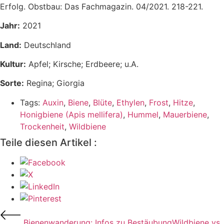
Erfolg. Obstbau: Das Fachmagazin. 04/2021. 218-221.
Jahr:
2021
Land:
Deutschland
Kultur:
Apfel; Kirsche; Erdbeere; u.A.
Sorte:
Regina; Giorgia
Tags:
Auxin
,
Biene
,
Blüte
,
Ethylen
,
Frost
,
Hitze
,
Honigbiene (Apis mellifera)
,
Hummel
,
Mauerbiene
,
Trockenheit
,
Wildbiene
Teile diesen Artikel :
Bienenwanderung: Infos zu Bestäubung
Wildbiene vs