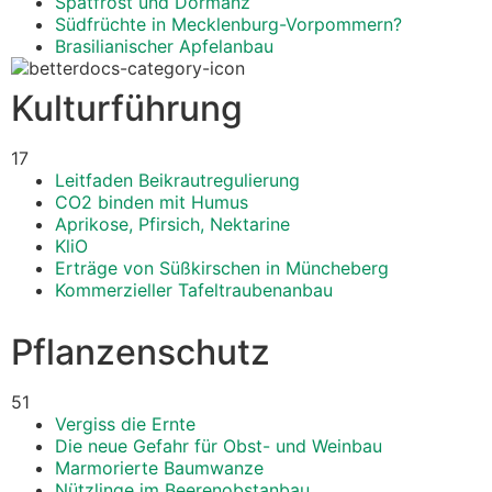
Spätfrost und Dormanz
Südfrüchte in Mecklenburg-Vorpommern?
Brasilianischer Apfelanbau
Kulturführung
17
Leitfaden Beikrautregulierung
CO2 binden mit Humus
Aprikose, Pfirsich, Nektarine
KliO
Erträge von Süßkirschen in Müncheberg
Kommerzieller Tafeltraubenanbau
Pflanzenschutz
51
Vergiss die Ernte
Die neue Gefahr für Obst- und Weinbau
Marmorierte Baumwanze
Nützlinge im Beerenobstanbau