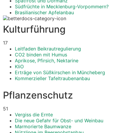
Spätfrost und Dormanz
Südfrüchte in Mecklenburg-Vorpommern?
Brasilianischer Apfelanbau
Kulturführung
17
Leitfaden Beikrautregulierung
CO2 binden mit Humus
Aprikose, Pfirsich, Nektarine
KliO
Erträge von Süßkirschen in Müncheberg
Kommerzieller Tafeltraubenanbau
Pflanzenschutz
51
Vergiss die Ernte
Die neue Gefahr für Obst- und Weinbau
Marmorierte Baumwanze
Nützlinge im Beerenobstanbau