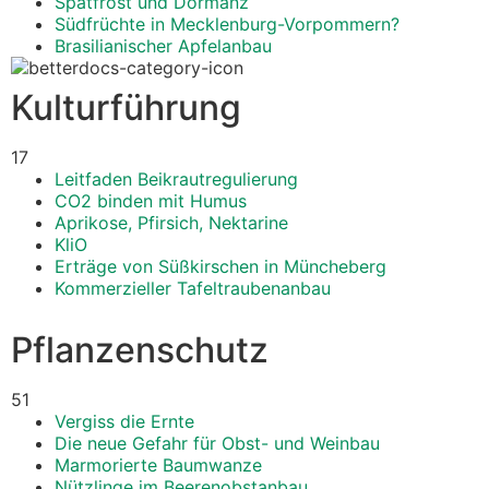
Spätfrost und Dormanz
Südfrüchte in Mecklenburg-Vorpommern?
Brasilianischer Apfelanbau
Kulturführung
17
Leitfaden Beikrautregulierung
CO2 binden mit Humus
Aprikose, Pfirsich, Nektarine
KliO
Erträge von Süßkirschen in Müncheberg
Kommerzieller Tafeltraubenanbau
Pflanzenschutz
51
Vergiss die Ernte
Die neue Gefahr für Obst- und Weinbau
Marmorierte Baumwanze
Nützlinge im Beerenobstanbau