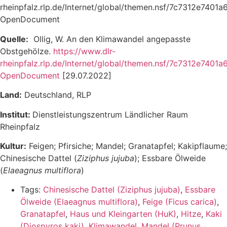
rheinpfalz.rlp.de/Internet/global/themen.nsf/7c7312e
OpenDocument
Quelle:
Ollig, W. An den Klimawandel angepasste
Obstgehölze.
https://www.dlr-
rheinpfalz.rlp.de/Internet/global/themen.nsf/7c7312e
OpenDocument
[29.07.2022]
Land:
Deutschland, RLP
Institut:
Dienstleistungszentrum Ländlicher Raum
Rheinpfalz
Kultur:
Feigen; Pfirsiche; Mandel; Granatapfel; Kakipflaume;
Chinesische Dattel (
Ziziphus jujuba
); Essbare Ölweide
(
Elaeagnus multiflora
)
Tags:
Chinesische Dattel (Ziziphus jujuba)
,
Essbare
Ölweide (Elaeagnus multiflora)
,
Feige (Ficus carica)
,
Granatapfel
,
Haus und Kleingarten (HuK)
,
Hitze
,
Kaki
(Diospyros kaki)
,
Klimawandel
,
Mandel (Prunus